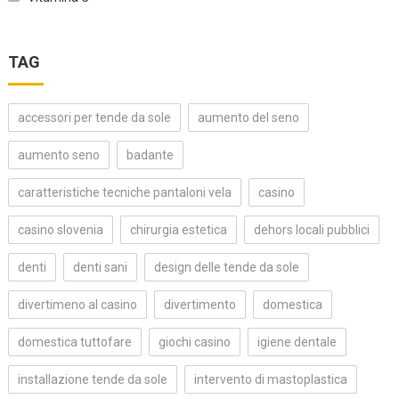
TAG
accessori per tende da sole
aumento del seno
aumento seno
badante
caratteristiche tecniche pantaloni vela
casino
casino slovenia
chirurgia estetica
dehors locali pubblici
denti
denti sani
design delle tende da sole
divertimeno al casino
divertimento
domestica
domestica tuttofare
giochi casino
igiene dentale
installazione tende da sole
intervento di mastoplastica