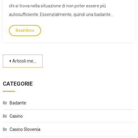
chi si trova nella situazione di non poter essere più
autosufficiente. Essenzialmente, quindi una badante…
Read More
Navigazione
Articoli meno recenti
articoli
CATEGORIE
Badante
Casino
Casino Slovenia