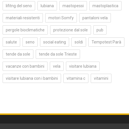
lifitng del seno
lubiana
mastopessi
mastoplastica
materiali resistenti
motori Somfy
pantaloni vela
pergole bioclimatiche
protezione dal sole
pub
salute
seno
social eating
soldi
Tempotest Parà
tende da sole
tende da sole Trieste
vacanze con bambini
vela
visitare lubiana
visitare lubiana con i bambini
vitamina c
vitamini