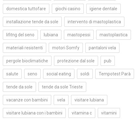
domestica tuttofare
giochi casino
igiene dentale
installazione tende da sole
intervento di mastoplastica
lifitng del seno
lubiana
mastopessi
mastoplastica
materiali resistenti
motori Somfy
pantaloni vela
pergole bioclimatiche
protezione dal sole
pub
salute
seno
social eating
soldi
Tempotest Parà
tende da sole
tende da sole Trieste
vacanze con bambini
vela
visitare lubiana
visitare lubiana con i bambini
vitamina c
vitamini