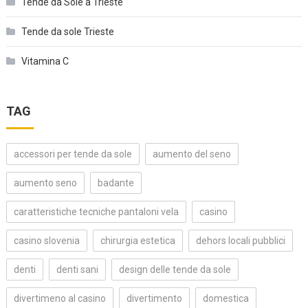
Tende da Sole a Trieste
Tende da sole Trieste
Vitamina C
TAG
accessori per tende da sole
aumento del seno
aumento seno
badante
caratteristiche tecniche pantaloni vela
casino
casino slovenia
chirurgia estetica
dehors locali pubblici
denti
denti sani
design delle tende da sole
divertimeno al casino
divertimento
domestica