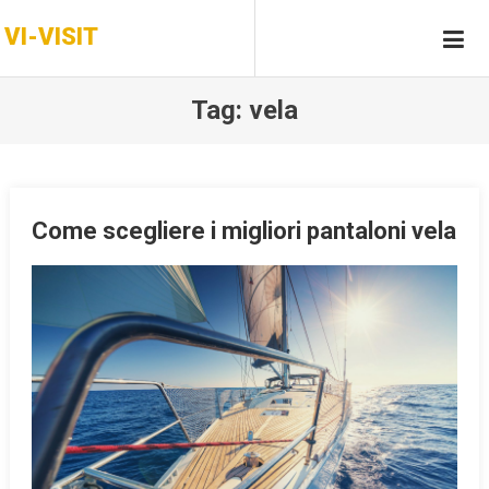
Skip
VI-VISIT
to
content
Tag:
vela
Come scegliere i migliori pantaloni vela