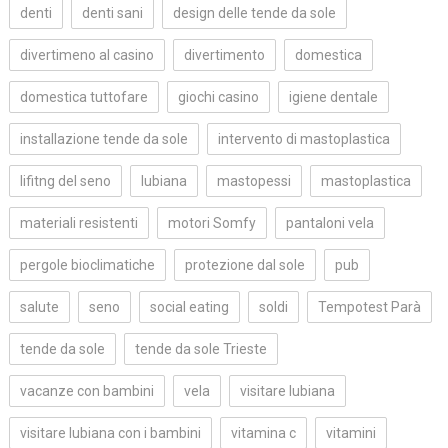
denti
denti sani
design delle tende da sole
divertimeno al casino
divertimento
domestica
domestica tuttofare
giochi casino
igiene dentale
installazione tende da sole
intervento di mastoplastica
lifitng del seno
lubiana
mastopessi
mastoplastica
materiali resistenti
motori Somfy
pantaloni vela
pergole bioclimatiche
protezione dal sole
pub
salute
seno
social eating
soldi
Tempotest Parà
tende da sole
tende da sole Trieste
vacanze con bambini
vela
visitare lubiana
visitare lubiana con i bambini
vitamina c
vitamini