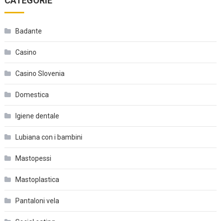
CATEGORIE
Badante
Casino
Casino Slovenia
Domestica
Igiene dentale
Lubiana con i bambini
Mastopessi
Mastoplastica
Pantaloni vela