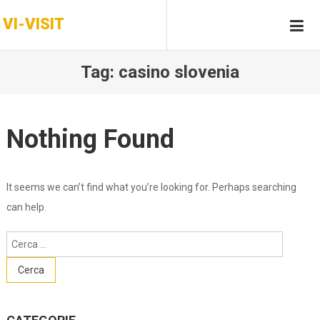
Skip
VI-VISIT
to
content
Tag:
casino slovenia
Nothing Found
It seems we can’t find what you’re looking for. Perhaps searching
can help.
Ricerca
per: