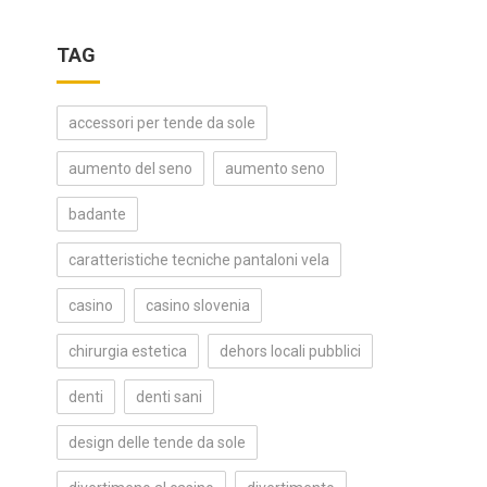
TAG
accessori per tende da sole
aumento del seno
aumento seno
badante
caratteristiche tecniche pantaloni vela
casino
casino slovenia
chirurgia estetica
dehors locali pubblici
denti
denti sani
design delle tende da sole