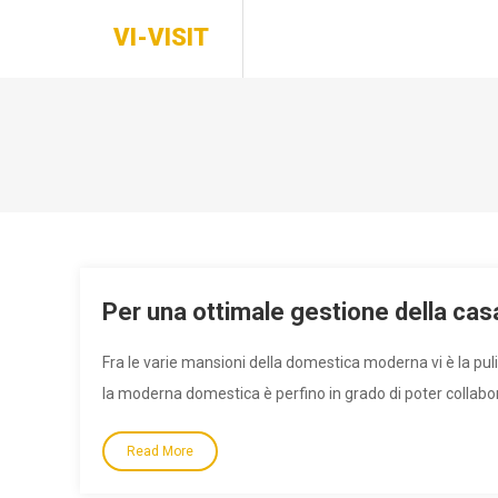
Skip
VI-VISIT
to
content
Per una ottimale gestione della cas
Fra le varie mansioni della domestica moderna vi è la pul
la moderna domestica è perfino in grado di poter collab
Read More