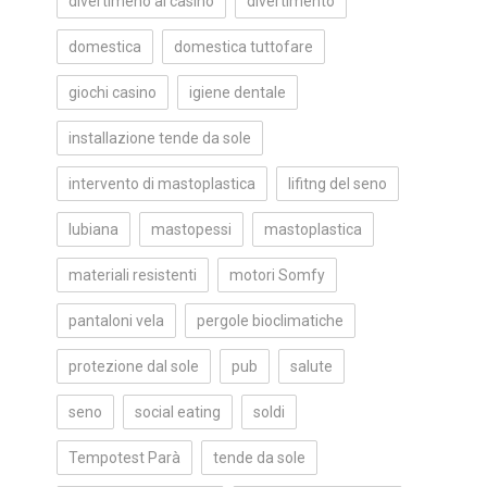
divertimeno al casino
divertimento
domestica
domestica tuttofare
giochi casino
igiene dentale
installazione tende da sole
intervento di mastoplastica
lifitng del seno
lubiana
mastopessi
mastoplastica
materiali resistenti
motori Somfy
pantaloni vela
pergole bioclimatiche
protezione dal sole
pub
salute
seno
social eating
soldi
Tempotest Parà
tende da sole