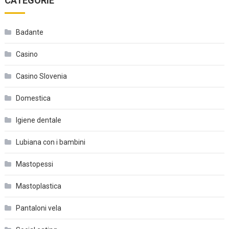
CATEGORIE
Badante
Casino
Casino Slovenia
Domestica
Igiene dentale
Lubiana con i bambini
Mastopessi
Mastoplastica
Pantaloni vela