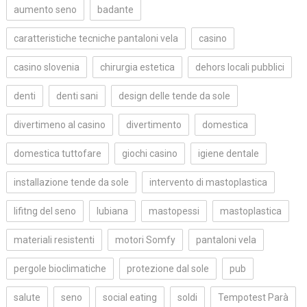
aumento seno
badante
caratteristiche tecniche pantaloni vela
casino
casino slovenia
chirurgia estetica
dehors locali pubblici
denti
denti sani
design delle tende da sole
divertimeno al casino
divertimento
domestica
domestica tuttofare
giochi casino
igiene dentale
installazione tende da sole
intervento di mastoplastica
lifitng del seno
lubiana
mastopessi
mastoplastica
materiali resistenti
motori Somfy
pantaloni vela
pergole bioclimatiche
protezione dal sole
pub
salute
seno
social eating
soldi
Tempotest Parà