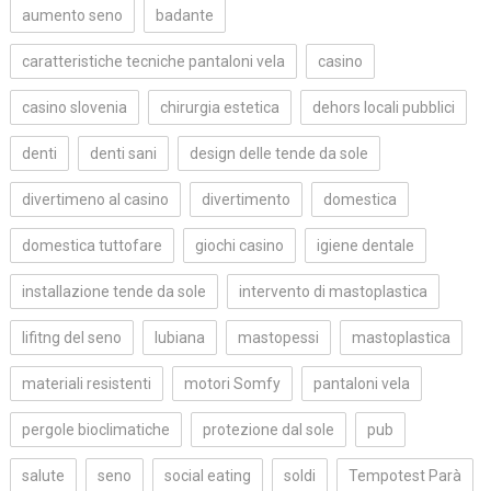
aumento seno
badante
caratteristiche tecniche pantaloni vela
casino
casino slovenia
chirurgia estetica
dehors locali pubblici
denti
denti sani
design delle tende da sole
divertimeno al casino
divertimento
domestica
domestica tuttofare
giochi casino
igiene dentale
installazione tende da sole
intervento di mastoplastica
lifitng del seno
lubiana
mastopessi
mastoplastica
materiali resistenti
motori Somfy
pantaloni vela
pergole bioclimatiche
protezione dal sole
pub
salute
seno
social eating
soldi
Tempotest Parà