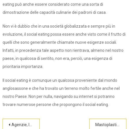
eating può anche essere considerato come una sorta di
dimostrazione delle capacità culinarie dei padroni di casa.
Non vi è dubbio che in una società globalizzata e sempre più in
evoluzione, il social eating possa essere anche visto come il frutto di
quelli che sono generalmente chiamate nuove esigenze sociali.
Infatti, in precedenza tale aspetto non rientrava, almeno nel nostro
paese, in qualcosa di sentito, non era, perciò, una esigenza di
prioritaria importanza.
Il social eating è comunque un qualcosa proveniente dal mondo
anglosassone e che ha trovato un terreno molto fertile anche nel
nostro Paese. Non per nulla, navigando su internet si potranno
trovare numerose persone che propongono il social eating.
Navigazione
Agenzie, la formula vincente per cercare una badante
Mastoplastica, una scelta per risolvere i problemi di seno