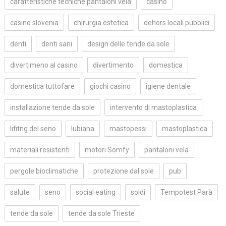
caratteristiche tecniche pantaloni vela
casino
casino slovenia
chirurgia estetica
dehors locali pubblici
denti
denti sani
design delle tende da sole
divertimeno al casino
divertimento
domestica
domestica tuttofare
giochi casino
igiene dentale
installazione tende da sole
intervento di mastoplastica
lifitng del seno
lubiana
mastopessi
mastoplastica
materiali resistenti
motori Somfy
pantaloni vela
pergole bioclimatiche
protezione dal sole
pub
salute
seno
social eating
soldi
Tempotest Parà
tende da sole
tende da sole Trieste