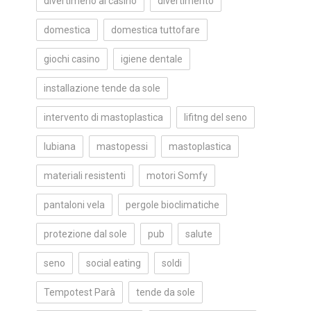
divertimeno al casino
divertimento
domestica
domestica tuttofare
giochi casino
igiene dentale
installazione tende da sole
intervento di mastoplastica
lifitng del seno
lubiana
mastopessi
mastoplastica
materiali resistenti
motori Somfy
pantaloni vela
pergole bioclimatiche
protezione dal sole
pub
salute
seno
social eating
soldi
Tempotest Parà
tende da sole