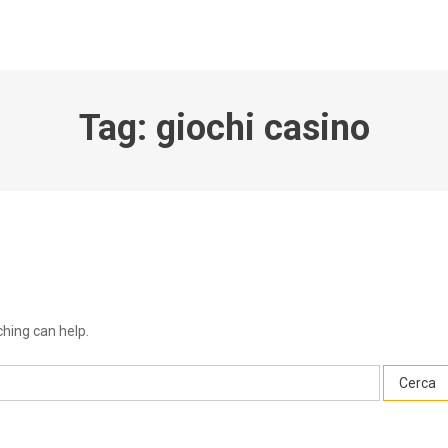
Tag:
giochi casino
ching can help.