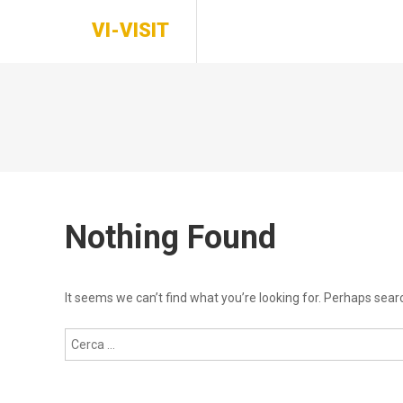
Skip
VI-VISIT
to
content
Nothing Found
It seems we can’t find what you’re looking for. Perhaps sear
Ricerca
per: