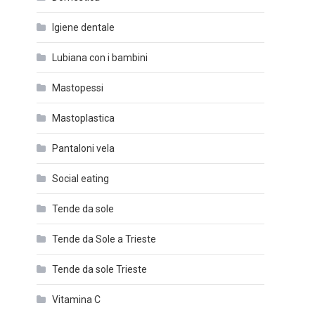
Igiene dentale
Lubiana con i bambini
Mastopessi
Mastoplastica
Pantaloni vela
Social eating
Tende da sole
Tende da Sole a Trieste
Tende da sole Trieste
Vitamina C