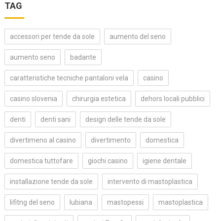
TAG
accessori per tende da sole
aumento del seno
aumento seno
badante
caratteristiche tecniche pantaloni vela
casino
casino slovenia
chirurgia estetica
dehors locali pubblici
denti
denti sani
design delle tende da sole
divertimeno al casino
divertimento
domestica
domestica tuttofare
giochi casino
igiene dentale
installazione tende da sole
intervento di mastoplastica
lifitng del seno
lubiana
mastopessi
mastoplastica