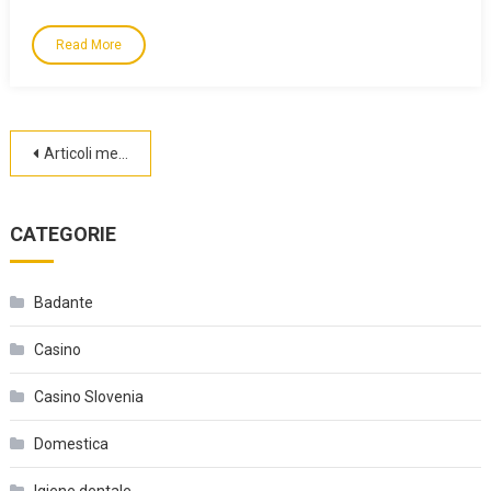
Read More
Navigazione
Articoli meno recenti
articoli
CATEGORIE
Badante
Casino
Casino Slovenia
Domestica
Igiene dentale