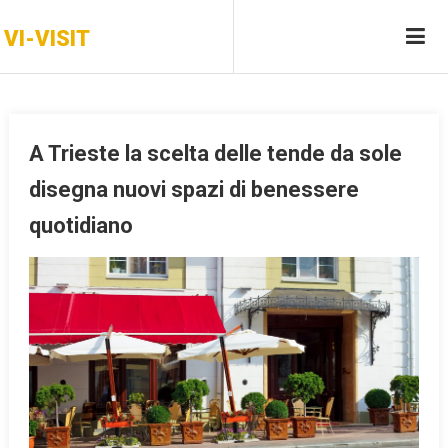
Skip
VI-VISIT
to
content
A Trieste la scelta delle tende da sole
disegna nuovi spazi di benessere
quotidiano