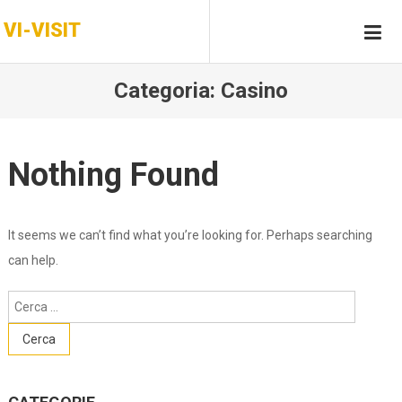
Skip
VI-VISIT
to
content
Categoria:
Casino
Nothing Found
It seems we can’t find what you’re looking for. Perhaps searching
can help.
Ricerca
per: