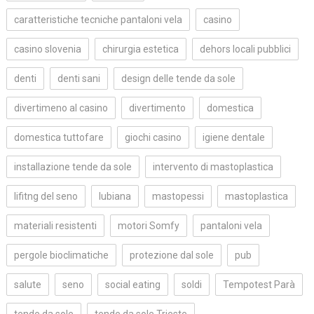
caratteristiche tecniche pantaloni vela
casino
casino slovenia
chirurgia estetica
dehors locali pubblici
denti
denti sani
design delle tende da sole
divertimeno al casino
divertimento
domestica
domestica tuttofare
giochi casino
igiene dentale
installazione tende da sole
intervento di mastoplastica
lifitng del seno
lubiana
mastopessi
mastoplastica
materiali resistenti
motori Somfy
pantaloni vela
pergole bioclimatiche
protezione dal sole
pub
salute
seno
social eating
soldi
Tempotest Parà