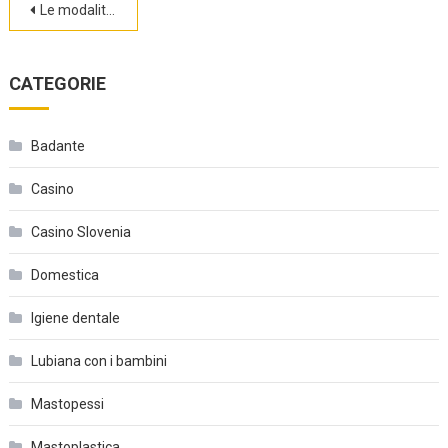
Navigazione
Le modalità di assunzione della vitamina C
articoli
CATEGORIE
Badante
Casino
Casino Slovenia
Domestica
Igiene dentale
Lubiana con i bambini
Mastopessi
Mastoplastica