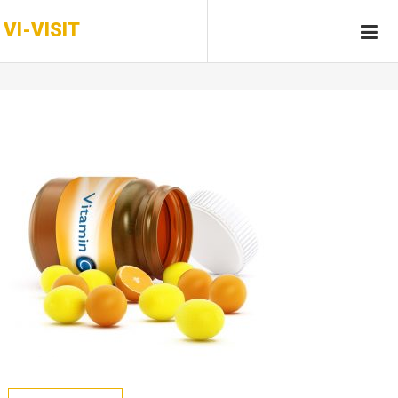
Skip
VI-VISIT
to
content